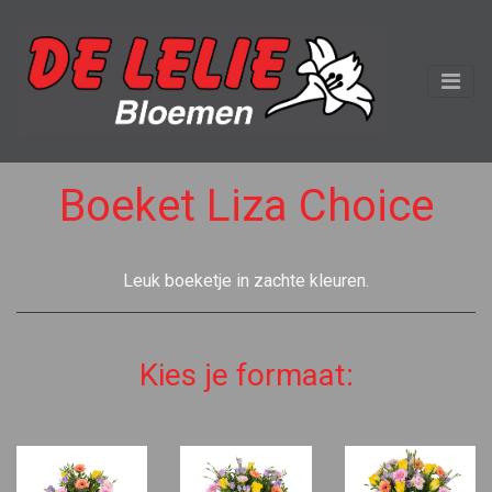
Boeket Liza Choice
Leuk boeketje in zachte kleuren.
Kies je formaat: