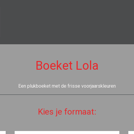
Boeket Lola
Een plukboeket met de frisse voorjaarskleuren
Kies je formaat: